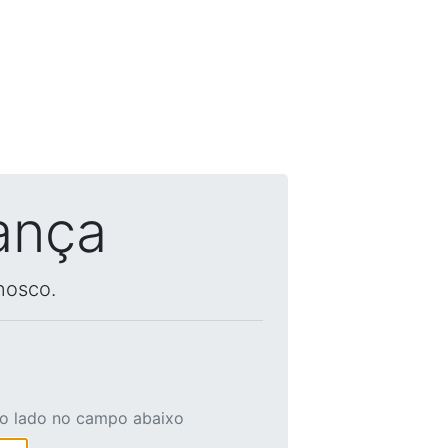
ança
nosco.
ao lado no campo abaixo