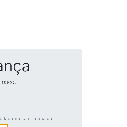
ança
nosco.
ao lado no campo abaixo