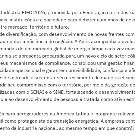
da Indústria FIEC 2026, promovida pela Federação das Indústr
ais, instituições e a sociedade para debater caminhos de des
e mercado, território e futuro.
 de diversificação, com desenvolvimento de novas frentes com
 e aumentar a eficiência do negócio. A Aeris acompanha a evolu
mandas de um mercado global de energia limpa cada vez mais
a se apresenta preparada para um novo ciclo do setor eólico
 seus mecanismos de compliance, consolidou uma gestão finan
idade operacional e garantem previsibilidade, confiança e ef
 de mercado e sustentar seu crescimento de maneira eficient
da seu compromisso com o território, por meio da geração de
ealizadas com o SENAI e o SINE, fortalecendo o desenvolvimen
o e ao desenvolvimento de pessoas é tratada como ativo estraté
s para aerogeradores na América Latina e integrante relevante
l como protagonista da transição energética. A empresa contr
mento da indústria nacional, ao mesmo tempo em que constrói 