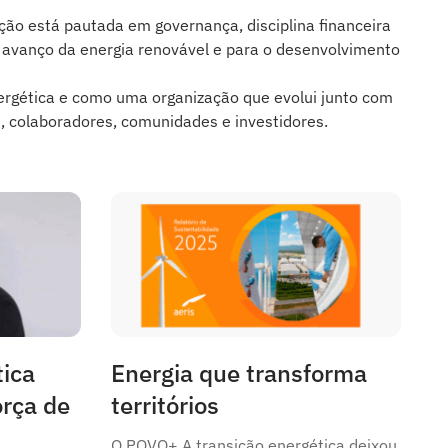
ção está pautada em governança, disciplina financeira
o avanço da energia renovável e para o desenvolvimento
nergética e como uma organização que evolui junto com
s, colaboradores, comunidades e investidores.
tica
Energia que transforma
orça de
territórios
O POVO+ A transição energética deixou