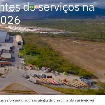
ntes de serviços na
Investidores
2026
eza reforçando sua estratégia de crescimento sustentável