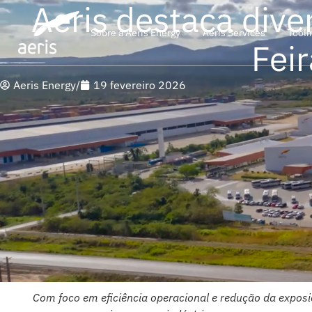
Aeris destaca dive
Sobre a Aeris Energy
Aeris Services
Tooli
Fei
Aeris Energy
/
19 fevereiro 2026
Com foco em eficiência operacional e redução da exposiç