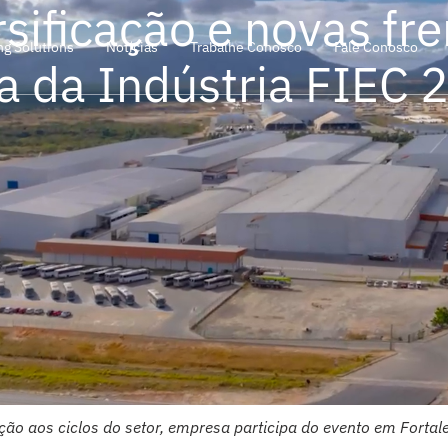
rsificação e novas fre
ng Solutions
Notícias
Trabalhe Conosco
Fale Conosco
ra da Indústria FIEC 
ão aos ciclos do setor, empresa participa do evento em Fortal