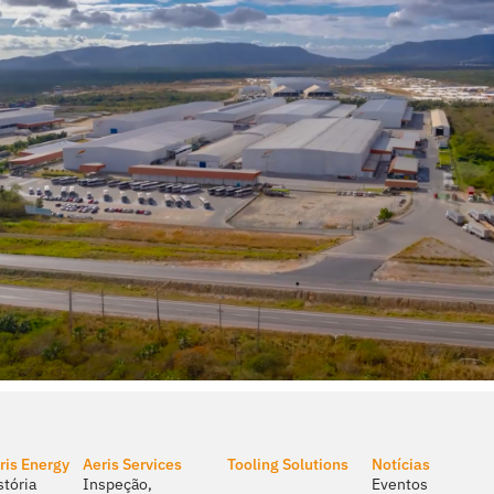
ris Energy
Aeris Services
Tooling Solutions
Notícias
stória
Inspeção,
Eventos